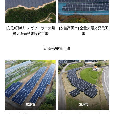
[安佐町鈴張] メガソーラー大規
[安芸高田市] 全量太陽光発電工
模太陽光発電設置工事
事
太陽光発電工事
広島市
三原市