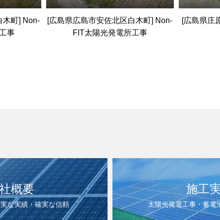
町] Non-
[広島県広島市安佐北区白木町] Non-
[広島県庄原
所工事
FIT太陽光発電所工事
社概要
施工
確実な実績・確実な信頼
太陽光発電工事・蓄電